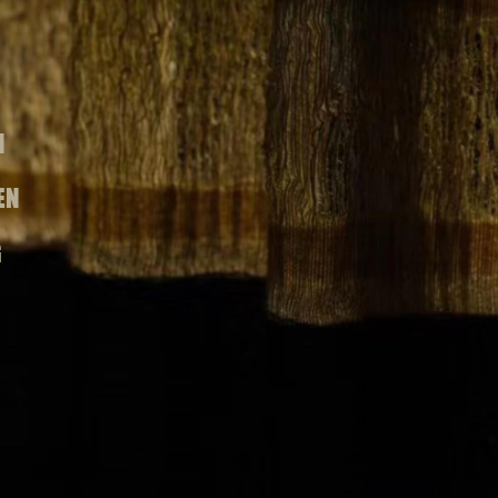
N
EN
G