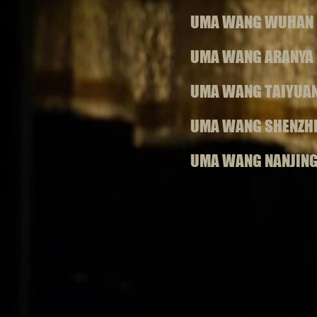
UMA WANG WUHAN
UMA WANG ARANYA
UMA WANG TAIYUA
UMA WANG SHENZH
UMA WANG NANJIN