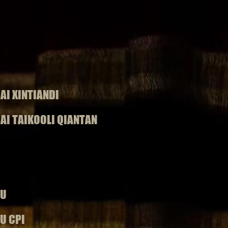
I XINTIANDI
I TAIKOOLI QIANTAN
n
S
i
DU
U CPI